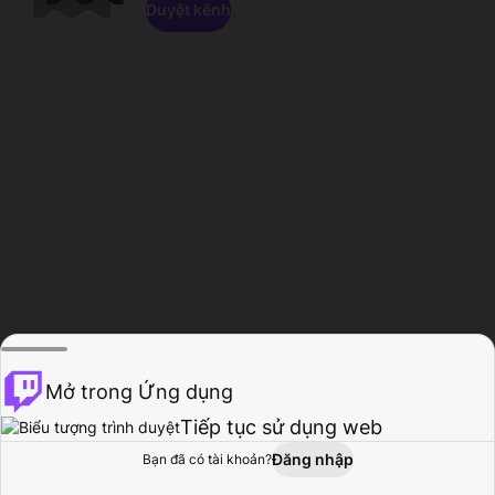
Duyệt kênh
Mở trong Ứng dụng
Tiếp tục sử dụng web
Đăng nhập
Bạn đã có tài khoản?
Trang chủ
Duyệt
Hoạt động
Hồ sơ