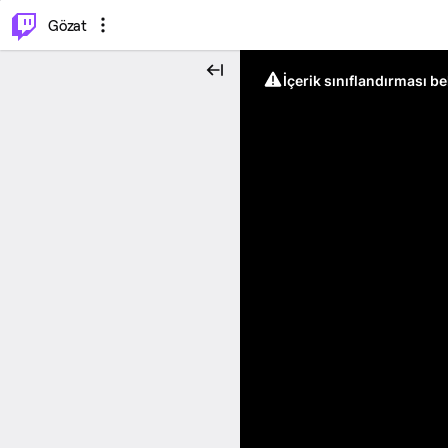
⌥
P
Gözat
İçerik sınıflandırması b