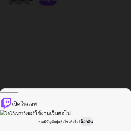
เปิดในแอพ
ใช้งานเว็บต่อไป
ล็อกอิน
คุณมีบัญชีอยู่แล้วใช่หรือไม่?
หน้าแรก
เรียกดู
กิจกรรม
โปรไฟล์