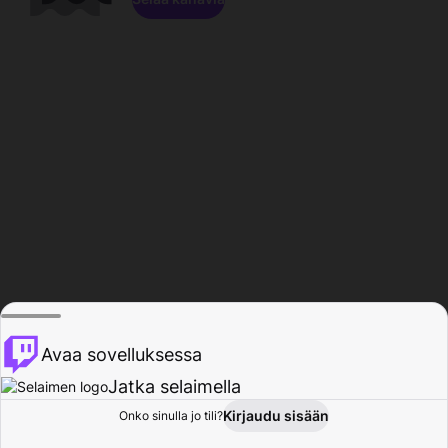
Avaa sovelluksessa
Jatka selaimella
Kirjaudu sisään
Onko sinulla jo tili?
Koti
Selaa
Toiminta
Profiili