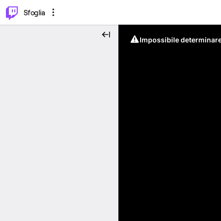
⌥
P
Sfoglia
Impossibile determinare