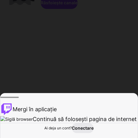
Răsfoiește canale
Mergi în aplicație
Continuă să folosești pagina de internet
Conectare
Ai deja un cont?
Acasă
Răsfoire
Activitate
Profil