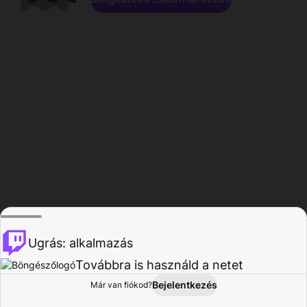
Ugrás: alkalmazás
Továbbra is használd a netet
Bejelentkezés
Már van fiókod?
Főoldal
Böngészés
Tevékenység
Profil