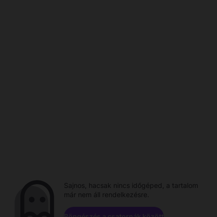
Sajnos, hacsak nincs időgéped, a tartalom
már nem áll rendelkezésre.
Böngészés a csatornák között