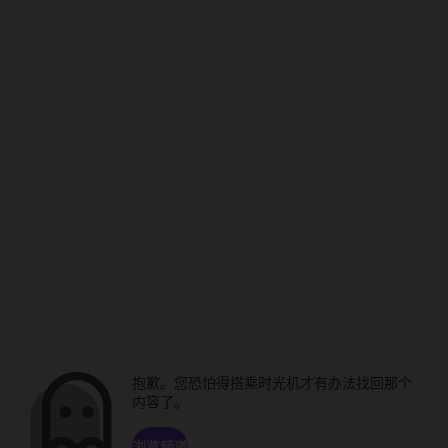
抱歉。您恐怕得搭乘时光机才有办法找回那个
内容了。
浏览频道