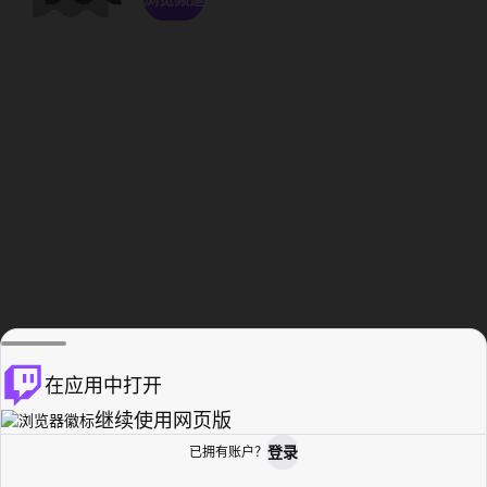
在应用中打开
继续使用网页版
登录
已拥有账户？
主页
浏览
活动纪录
个人资料