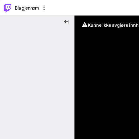
⌥
P
Bla gjennom
Kunne ikke avgjøre innh