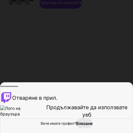
Преглед на каналите
Отваряне в прил.
Продължавайте да използвате
уеб
Влизане
Вече имате профил?
Начало
Преглед
Активност
Профил