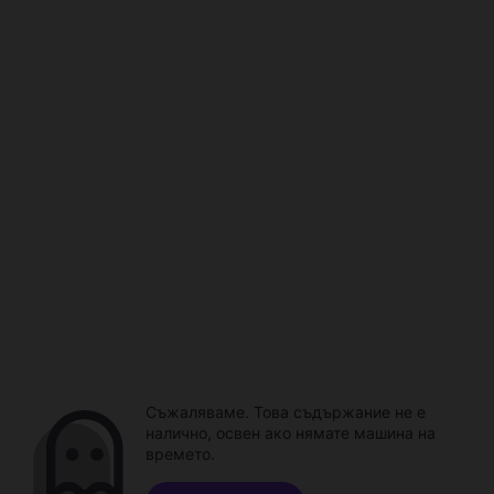
Съжаляваме. Това съдържание не е
налично, освен ако нямате машина на
времето.