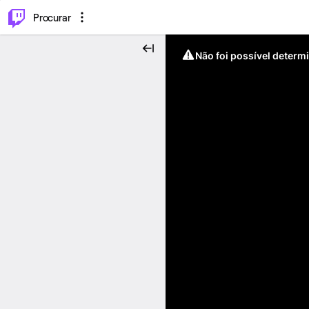
.
⌥
P
Procurar
Não foi possível determ