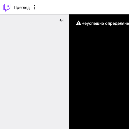
м...
⌥
P
Преглед
Неуспешно определяне