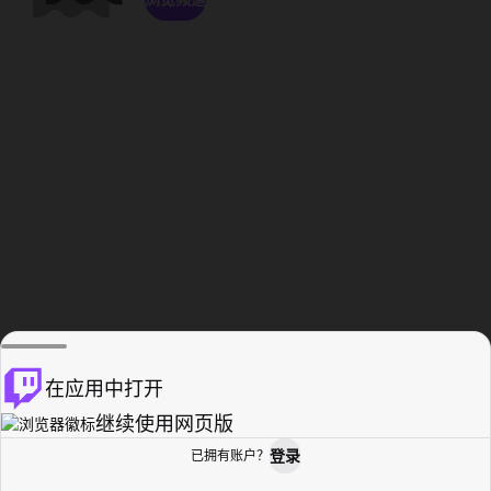
在应用中打开
继续使用网页版
登录
已拥有账户？
主页
浏览
活动纪录
个人资料