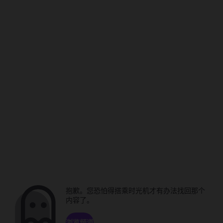
抱歉。您恐怕得搭乘时光机才有办法找回那个
内容了。
浏览频道