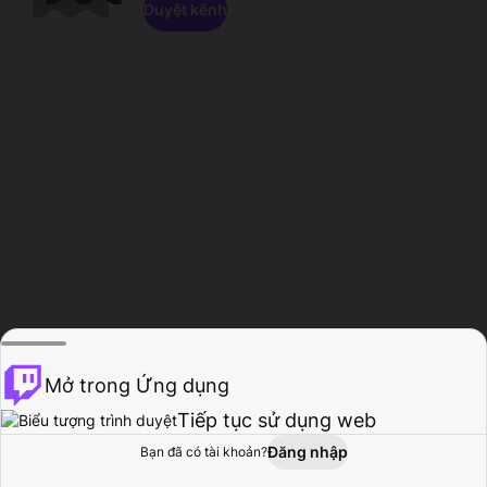
Duyệt kênh
Mở trong Ứng dụng
Tiếp tục sử dụng web
Đăng nhập
Bạn đã có tài khoản?
Trang chủ
Duyệt
Hoạt động
Hồ sơ