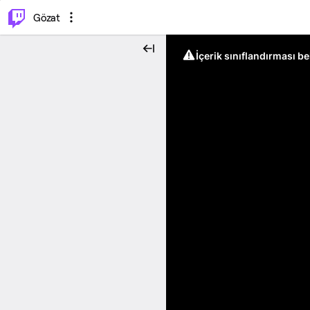
⌥
P
Gözat
İçerik sınıflandırması b