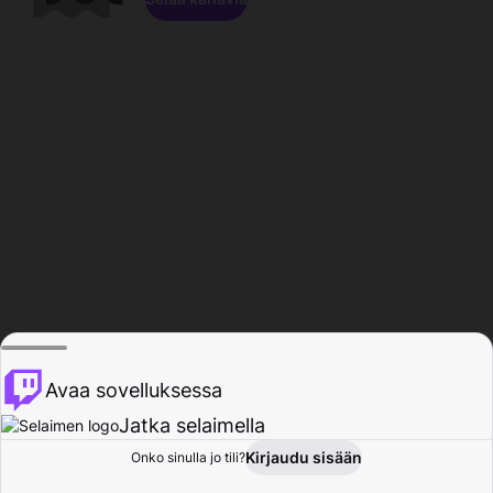
Avaa sovelluksessa
Jatka selaimella
Kirjaudu sisään
Onko sinulla jo tili?
Koti
Selaa
Toiminta
Profiili