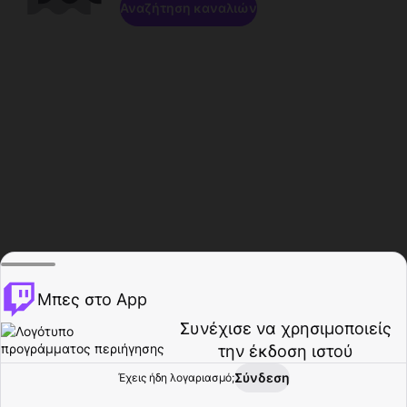
Αναζήτηση καναλιών
Μπες στο App
Συνέχισε να χρησιμοποιείς
την έκδοση ιστού
Σύνδεση
Έχεις ήδη λογαριασμό;
Αρχική σελίδα
Περιήγηση
Δραστηριότητα
Προφίλ