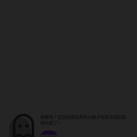
抱歉啦！您恐怕得搭乘時光機才有辦法找回那
個內容了。
瀏覽頻道