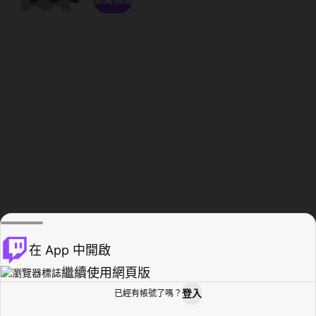
在 App 中開啟
繼續使用網頁版
登入
已經有帳號了嗎？
創作者基地
瀏覽
活動紀錄
個人檔案