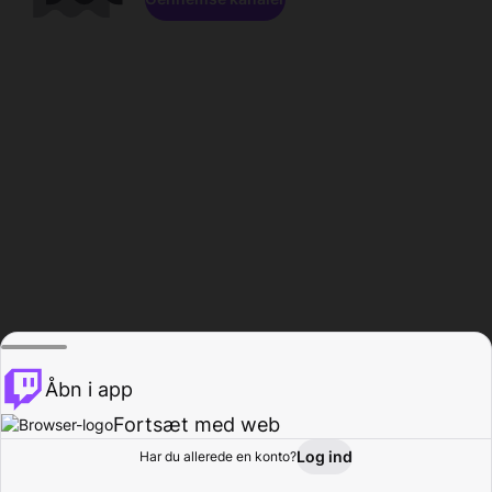
Åbn i app
Fortsæt med web
Log ind
Har du allerede en konto?
Hjem
Gennemse
Aktivitet
Profil