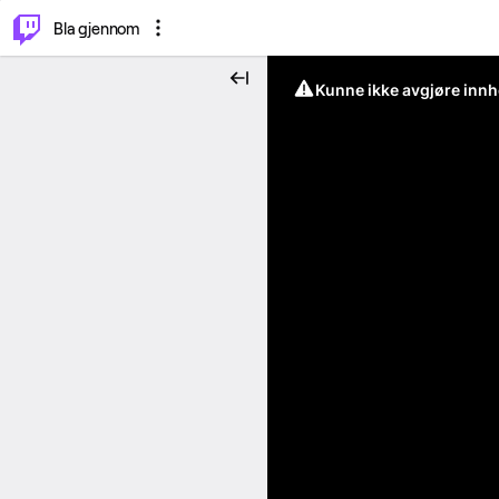
⌥
P
Bla gjennom
Kunne ikke avgjøre innh