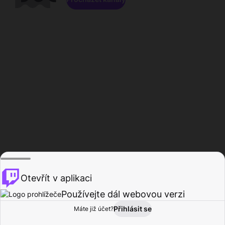
Otevřít v aplikaci
Používejte dál webovou verzi
Přihlásit se
Máte již účet?
Domů
Procházet
Aktivita
Profil