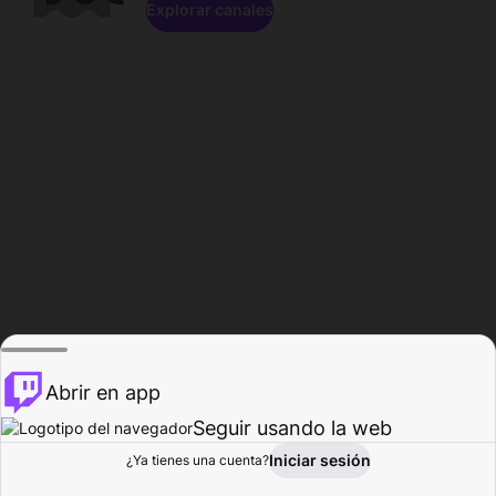
Explorar canales
Abrir en app
Seguir usando la web
Iniciar sesión
Página del
¿Ya tienes una cuenta?
Explorar
Actividad
Perfil
Creador