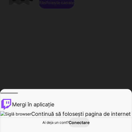
Răsfoiește canale
Mergi în aplicație
Continuă să folosești pagina de internet
Conectare
Ai deja un cont?
Acasă
Răsfoire
Activitate
Profil