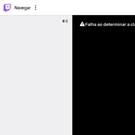
⌥
P
Navegar
Falha ao determinar a c