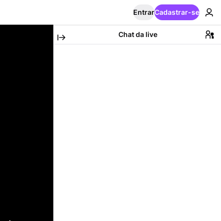
Entrar
Cadastrar-se
Chat da live