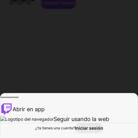
Explorar canales
Abrir en app
Seguir usando la web
Iniciar sesión
Página del
¿Ya tienes una cuenta?
Explorar
Actividad
Perfil
Creador