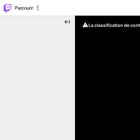
⌥
P
Parcourir
La classification de con