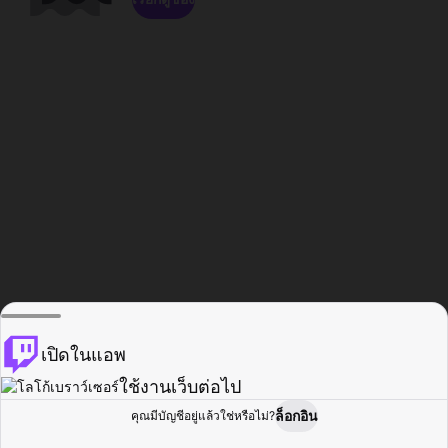
เปิดในแอพ
ใช้งานเว็บต่อไป
ล็อกอิน
คุณมีบัญชีอยู่แล้วใช่หรือไม่?
หน้าแรก
เรียกดู
กิจกรรม
โปรไฟล์