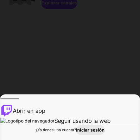
Explorar canales
Abrir en app
Seguir usando la web
Iniciar sesión
Página del
¿Ya tienes una cuenta?
Explorar
Actividad
Perfil
Creador