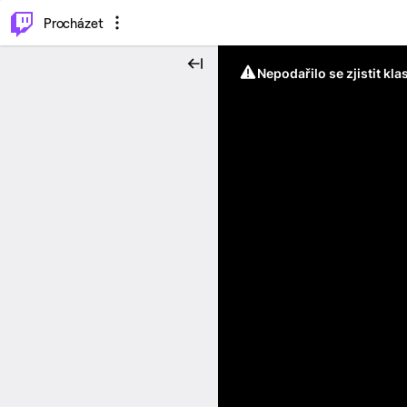
..
⌥
P
Procházet
Nepodařilo se zjistit kla