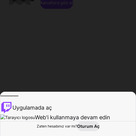
Kanallara göz at
Uygulamada aç
Web'i kullanmaya devam edin
Oturum Aç
Zaten hesabınız var mı?
Ana Sayfa
Gözat
Aktivite
Profil