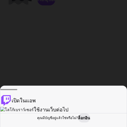
เปิดในแอพ
ใช้งานเว็บต่อไป
ล็อกอิน
คุณมีบัญชีอยู่แล้วใช่หรือไม่?
หน้าแรก
เรียกดู
กิจกรรม
โปรไฟล์