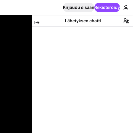
Kirjaudu sisään
Rekisteröidy
Lähetyksen chatti