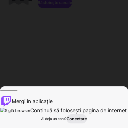
Răsfoiește canale
Mergi în aplicație
Continuă să folosești pagina de internet
Conectare
Ai deja un cont?
Acasă
Răsfoire
Activitate
Profil