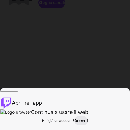
Sfoglia canali
Apri nell'app
Continua a usare il web
Accedi
Hai già un account?
Base
Sfoglia
Attività
Profilo