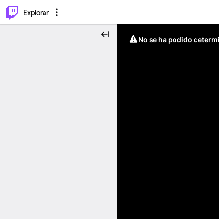
⌥
P
Explorar
No se ha podido determin