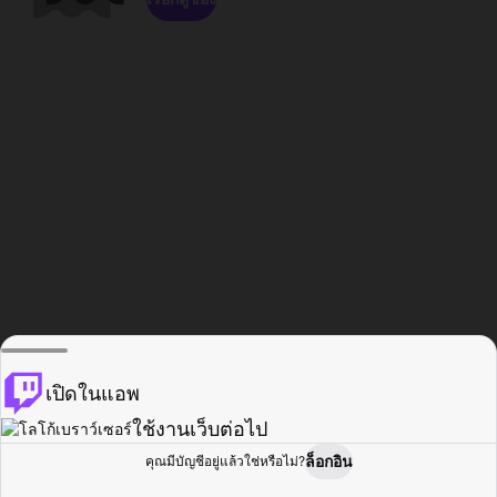
เปิดในแอพ
ใช้งานเว็บต่อไป
ล็อกอิน
คุณมีบัญชีอยู่แล้วใช่หรือไม่?
หน้าแรก
เรียกดู
กิจกรรม
โปรไฟล์