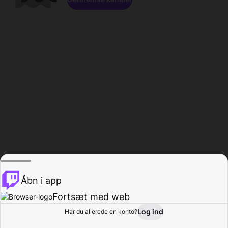
Åbn i app
Fortsæt med web
Log ind
Har du allerede en konto?
Hjem
Gennemse
Aktivitet
Profil