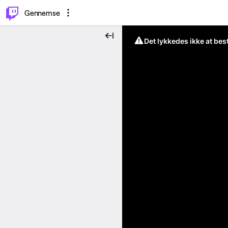
⌥
P
Gennemse
Det lykkedes ikke at be