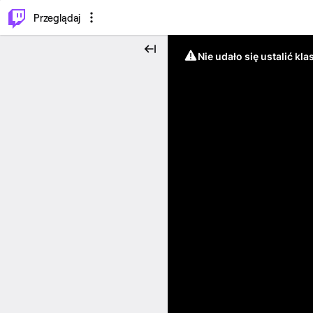
…
⌥
P
Przeglądaj
Nie udało się ustalić klas