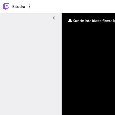
⌥
P
Bläddra
Kunde inte klassificera 