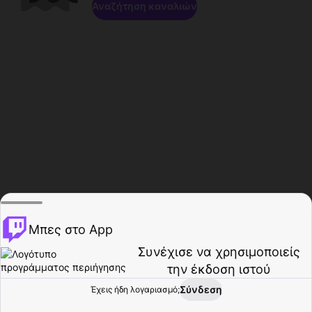
Αναζήτηση καναλιών
Μπες στο App
Συνέχισε να χρησιμοποιείς
την έκδοση ιστού
Σύνδεση
Έχεις ήδη λογαριασμό;
Αρχική σελίδα
Περιήγηση
Δραστηριότητα
Προφίλ