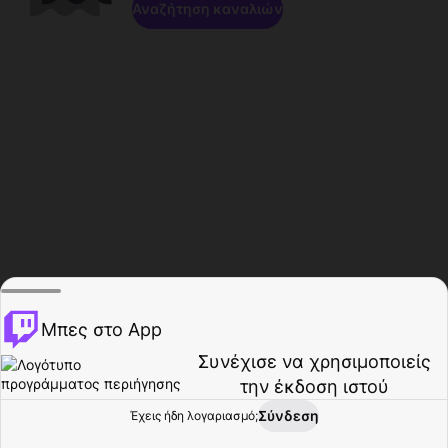
Αναζήτηση καναλιών
Μπες στο App
Συνέχισε να χρησιμοποιείς
την έκδοση ιστού
Σύνδεση
Έχεις ήδη λογαριασμό;
Αρχική σελίδα
Περιήγηση
Δραστηριότητα
Προφίλ