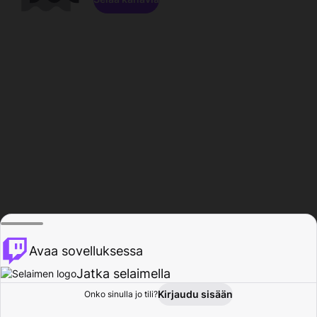
Avaa sovelluksessa
Jatka selaimella
Kirjaudu sisään
Onko sinulla jo tili?
Koti
Selaa
Toiminta
Profiili