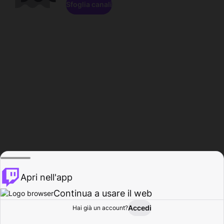
Sfoglia canali
Apri nell'app
Continua a usare il web
Accedi
Hai già un account?
Base
Sfoglia
Attività
Profilo