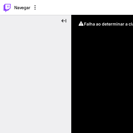
⌥
P
Navegar
Falha ao determinar a c