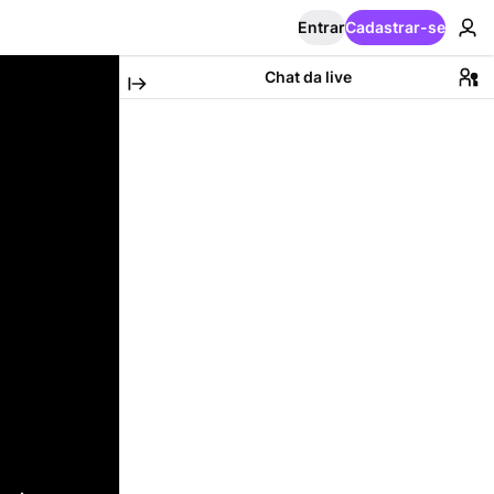
Entrar
Cadastrar-se
Chat da live