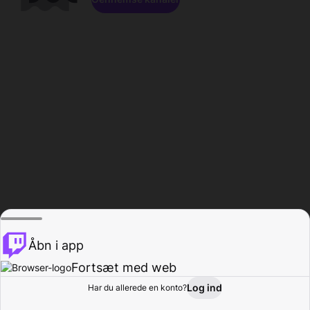
Åbn i app
Fortsæt med web
Log ind
Har du allerede en konto?
Hjem
Gennemse
Aktivitet
Profil