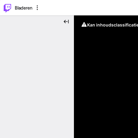
⌥
P
Bladeren
Kan inhoudsclassificati