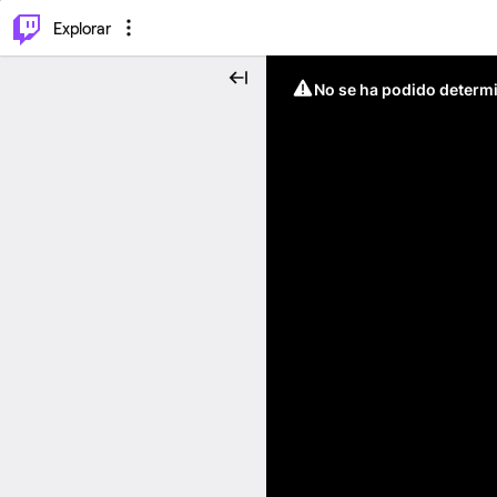
⌥
P
Explorar
No se ha podido determin