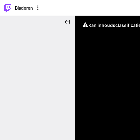
⌥
P
Bladeren
Kan inhoudsclassificati