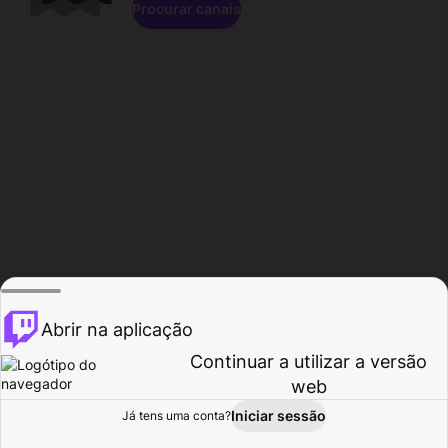
Procurar canais
Abrir na aplicação
Continuar a utilizar a versão
web
Iniciar sessão
Já tens uma conta?
Página inicial
Procurar
Atividade
Perfil